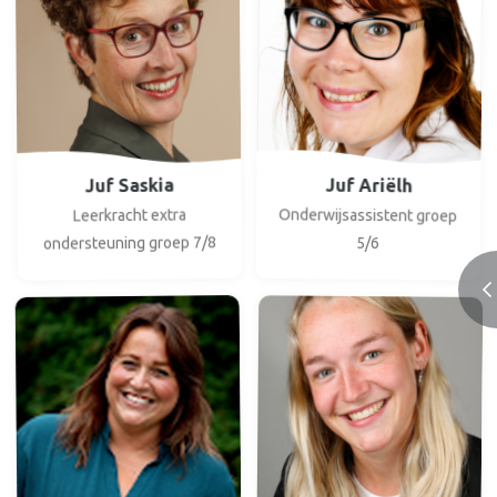
Juf Saskia
Juf Ariëlh
Onderwijsassistent groep
Leerkracht extra
ondersteuning groep 7/8
5/6