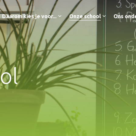
Daarom kies je voor...
Onze school
Ons ond
ol